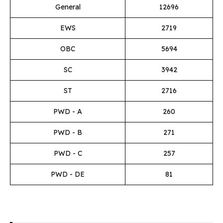
General
12696
EWS
2719
OBC
5694
SC
3942
ST
2716
PWD - A
260
PWD - B
271
PWD - C
257
PWD - DE
81