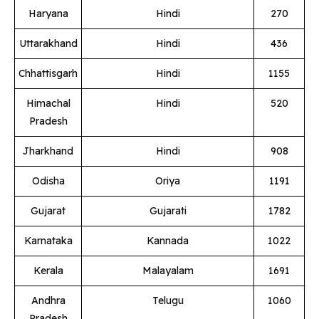
Haryana
Hindi
270
Uttarakhand
Hindi
436
Chhattisgarh
Hindi
1155
Himachal
Hindi
520
Pradesh
Jharkhand
Hindi
908
Odisha
Oriya
1191
Gujarat
Gujarati
1782
Karnataka
Kannada
1022
Kerala
Malayalam
1691
Andhra
Telugu
1060
Pradesh