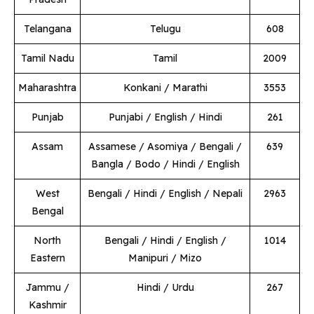
Telangana
Telugu
608
Tamil Nadu
Tamil
2009
Maharashtra
Konkani / Marathi
3553
Punjab
Punjabi / English / Hindi
261
Assam
Assamese / Asomiya / Bengali /
639
Bangla / Bodo / Hindi / English
West
Bengali / Hindi / English / Nepali
2963
Bengal
North
Bengali / Hindi / English /
1014
Eastern
Manipuri / Mizo
Jammu /
Hindi / Urdu
267
Kashmir