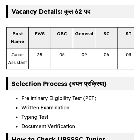
Vacancy Details: कुल 62 पद
Post
EWS
OBC
General
SC
ST
Name
Junior
38
06
09
06
03
Assistant
Selection Process (चयन प्रक्रिया)
Preliminary Eligibility Test (PET)
Written Examination
Typing Test
Document Verification
How to Check UPSSSC Junior